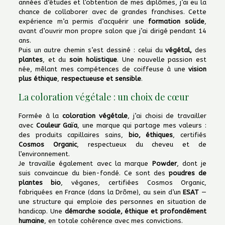
années d’études et l’obtention de mes diplômes, j’ai eu la
chance de collaborer avec de grandes franchises. Cette
expérience m’a permis d’acquérir une
formation solide
,
avant d’ouvrir mon propre salon que j’ai dirigé pendant 14
ans.
Puis un autre chemin s’est dessiné : celui du
végétal,
des
plantes
, et du
soin holistique
. Une nouvelle passion est
née, mêlant mes compétences de coiffeuse à une
vision
plus éthique
,
respectueuse et sensible
.
La coloration végétale : un choix de cœur
Formée à la
coloration végétale
, j’ai choisi de travailler
avec
Couleur Gaïa
, une marque qui partage mes valeurs :
des produits capillaires sains,
bio, éthiques
, certifiés
Cosmos Organic
, respectueux du cheveu et de
l’environnement.
Je travaille également avec la marque
Powder
, dont je
suis convaincue du bien-fondé. Ce sont des
poudres de
plantes bio
, véganes, certifiées Cosmos Organic,
fabriquées en France (dans la Drôme), au sein d’un
ESAT
—
une structure qui emploie des personnes en situation de
handicap. Une
démarche sociale, éthique et profondément
humaine
, en totale cohérence avec mes convictions.