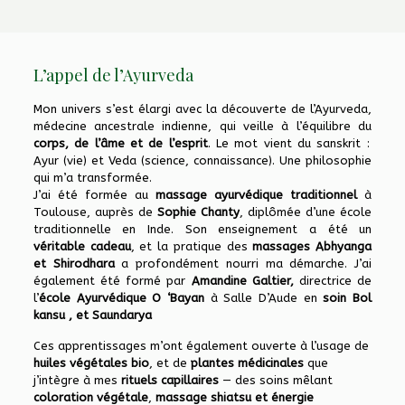
L’appel de l’Ayurveda
Mon univers s’est élargi avec la découverte de l’Ayurveda,
médecine ancestrale indienne, qui veille à l’équilibre du
corps, de l’âme et de l’esprit
. Le mot vient du sanskrit :
Ayur (vie) et Veda (science, connaissance). Une philosophie
qui m’a transformée.
J’ai été formée au
massage ayurvédique
traditionnel
à
Toulouse, auprès de
Sophie Chanty
, diplômée d’une école
traditionnelle en Inde. Son enseignement a été un
véritable cadeau
, et la pratique des
massages Abhyanga
et Shirodhara
a profondément nourri ma démarche.
J’ai
également été formé par
Amandine Galtier,
directrice de
l’
école Ayurvédique O ‘Bayan
à Salle D’Aude en
soin Bol
kansu , et Saundarya
Ces apprentissages m’ont également ouverte à l’usage de
huiles végétales bio
, et de
plantes médicinales
que
j’intègre à mes
rituels capillaires
— des soins mêlant
coloration végétale
,
massage shiatsu et énergie