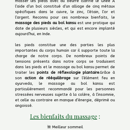
masser les pieds avec du beurre clarifié le Ghee À
l’aide d’un bol constitué d’un alliage de cinq métaux
spécifiques dans le cuivre, le zinc, l’étain, l’or et
l’argent. Reconnu pour ces nombreux bienfaits, le
massage des pieds au bol kansu
est une pratique qui
date de plusieurs siècles, et qui est encore implanté
aujourd’hui, en Inde.
les pieds constitue une des parties les plus
importantes du corps humain car il supporte toute la
charge de notre corps. De nombreux points de
tensions présents dans notre corps se traduisent
dans les pieds et le massage au bol kansu permet de
traiter les
points de réflexologie plantaire
.Grâce à
son
action de rééquilibrage
sur l’élément feu en
ayurveda, le massage au bol kansu est
particulièrement recommandé pour les personnes
stressées nerveuses sujette à la colère, à l’insomnie,
et celle au contraire en manque d’énergie, déprimé ou
angoissé.
Les bienfaits du massage
:
🌺 Meilleur sommeil